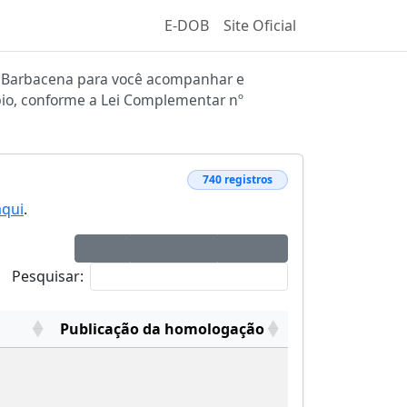
E-DOB
Site Oficial
 de Barbacena para você acompanhar e
ípio, conforme a Lei Complementar nº
740 registros
aqui
.
Copiar
CSV
Excel
Imprimir
Pesquisar:
Publicação da homologação
Publicação da homologação